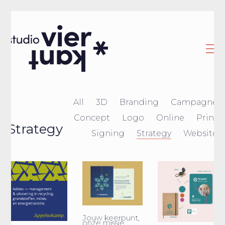
All
3D
Branding
Campagne
Concept
Logo
Online
Print
Strategy
Signing
Strategy
Website
Jouw keerpunt,
onze missie