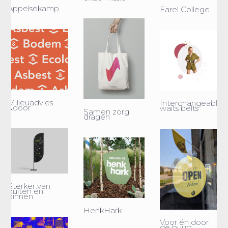
Appelsekamp
Farel College
Milieuadvies
Interchangeable
&door
waits belts
Samen zorg
dragen
Sterker van
buiten én
binnen
HenkHark
Voor én door
de buurt