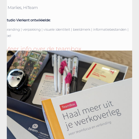
– Marlies, HiTeam
Studio Vierkant ontwikkelde:
Branding | verpakking | visuele identiteit | beeldmerk | informatiebestanden |
spel
Meer info over de teambox