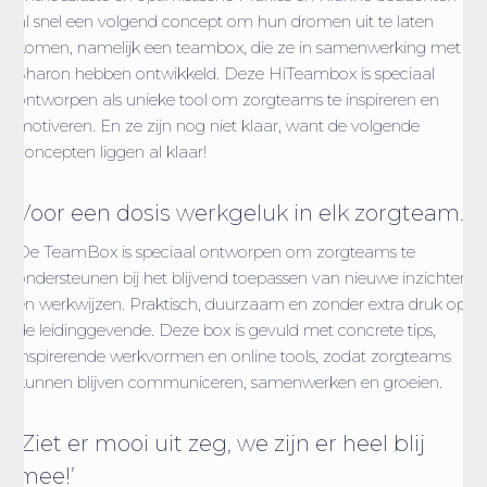
al snel een volgend concept om hun dromen uit te laten
komen, namelijk een teambox, die ze in samenwerking met
Sharon hebben ontwikkeld. Deze HiTeambox is speciaal
ontworpen als unieke tool om zorgteams te inspireren en
motiveren. En ze zijn nog niet klaar, want de volgende
concepten liggen al klaar!
Voor een dosis werkgeluk in elk zorgteam.
De TeamBox is speciaal ontworpen om zorgteams te
ondersteunen bij het blijvend toepassen van nieuwe inzichten
en werkwijzen. Praktisch, duurzaam en zonder extra druk op
de leidinggevende. Deze box is gevuld met concrete tips,
inspirerende werkvormen en online tools, zodat zorgteams
kunnen blijven communiceren, samenwerken en groeien.
‘Ziet er mooi uit zeg, we zijn er heel blij
mee!’